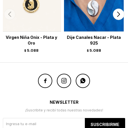
Virgen Niña Onix - Plata y
Dije Canales Nacar - Plata
Oro
925
5.088
5.088
$
$



NEWSLETTER
¡Suscribite y recibí todas nuestras novedades!
SUSCRIBIRME