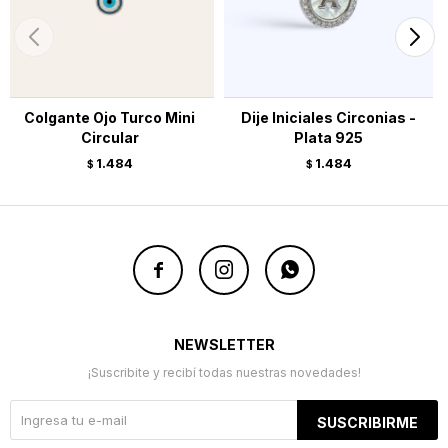
Colgante Ojo Turco Mini
Dije Iniciales Circonias -
Circular
Plata 925
1.484
1.484
$
$



NEWSLETTER
¡Suscribite y recibí todas nuestras novedades!
SUSCRIBIRME