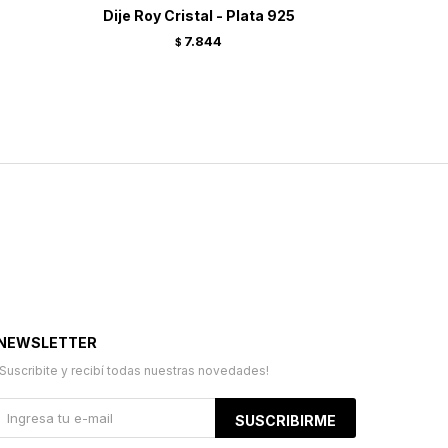
Dije Roy Cristal - Plata 925
Dije Lara
7.844
$
NEWSLETTER
¡Suscribite y recibí todas nuestras novedades!
SUSCRIBIRME