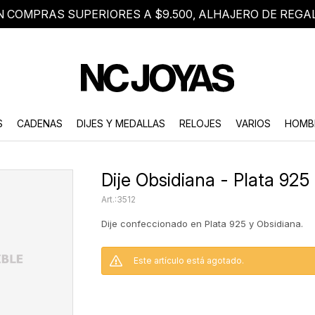
N COMPRAS SUPERIORES A $9.500, ALHAJERO DE REGA
8 2705 8376
Atención telefónica de lunes a viernes de 9 a 18 hs.
S
CADENAS
DIJES Y MEDALLAS
RELOJES
VARIOS
HOMB
Dije Obsidiana - Plata 925
3512
Dije confeccionado en Plata 925 y Obsidiana.
Este artículo está agotado.