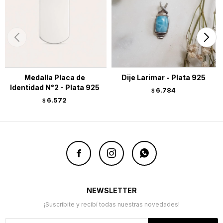
Medalla Placa de
Dije Larimar - Plata 925
Identidad N°2 - Plata 925
6.784
$
6.572
$



NEWSLETTER
¡Suscribite y recibí todas nuestras novedades!