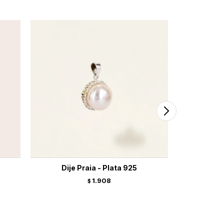
Dije Praia - Plata 925
Dije Tw
1.908
$