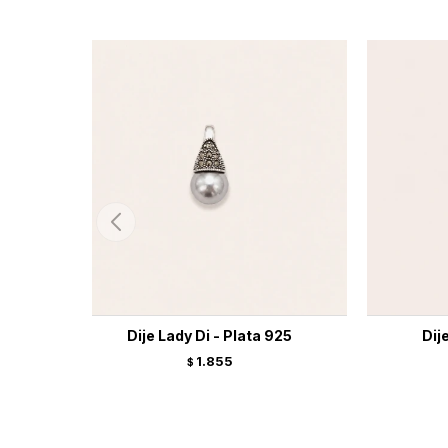
Dije Lady Di - Plata 925
Dij
1.855
$