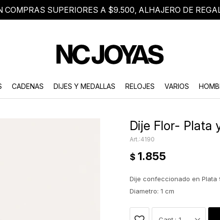
N COMPRAS SUPERIORES A $9.500, ALHAJERO DE REGA
8 2705 8376
Atención telefónica de lunes a viernes de 9 a 18 hs.
S
CADENAS
DIJES Y MEDALLAS
RELOJES
VARIOS
HOMB
Dije Flor- Plata 
4190
1.855
$
Dije confeccionado en Plata 
Diametro: 1 cm
1