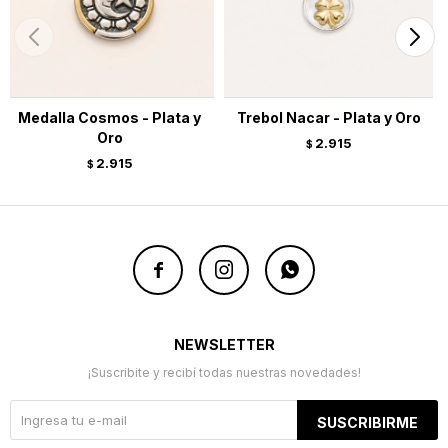
Medalla Cosmos - Plata y
Trebol Nacar - Plata y Oro
Oro
2.915
$
2.915
$



NEWSLETTER
¡Suscribite y recibí todas nuestras novedades!
SUSCRIBIRME