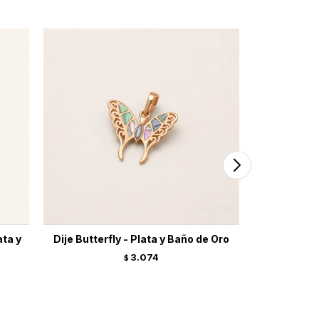
ata y
Dije Butterfly - Plata y Baño de Oro
Dije Ne
3.074
$