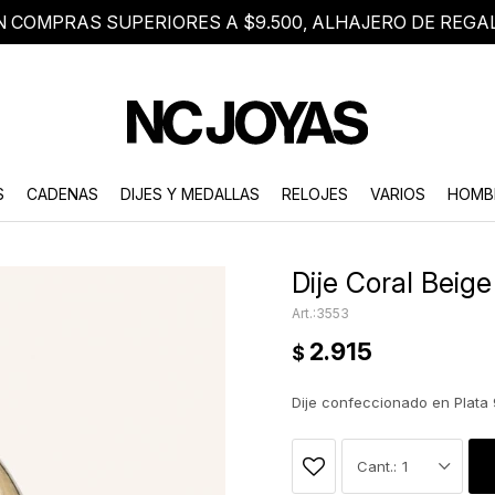
N COMPRAS SUPERIORES A $9.500, ALHAJERO DE REGA
8 2705 8376
Atención telefónica de lunes a viernes de 9 a 18 hs.
S
CADENAS
DIJES Y MEDALLAS
RELOJES
VARIOS
HOMB
Dije Coral Beige
3553
2.915
$
Dije confeccionado en Plata 
1