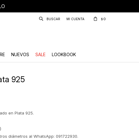
LO
0
$
RE
NUEVOS
SALE
LOOKBOOK
ata 925
ado en Plata 925.
)
otros diámetros al WhatsApp: 091722930.