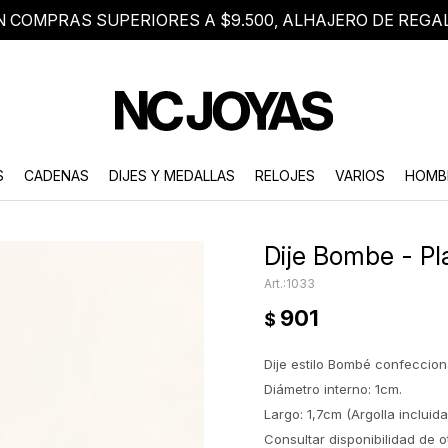
N COMPRAS SUPERIORES A $9.500, ALHAJERO DE REGA
8 2705 8376
Atención telefónica de lunes a viernes de 9 a 18 hs.
S
CADENAS
DIJES Y MEDALLAS
RELOJES
VARIOS
HOMB
Dije Bombe - Pl
1033
901
$
Dije estilo Bombé confeccion
Diámetro interno: 1cm.
Largo: 1,7cm (Argolla incluida
Consultar disponibilidad de 