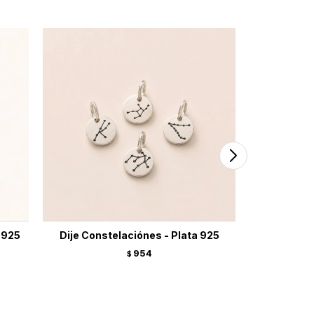
 925
Dije Constelaciónes - Plata 925
Dije Le
954
$