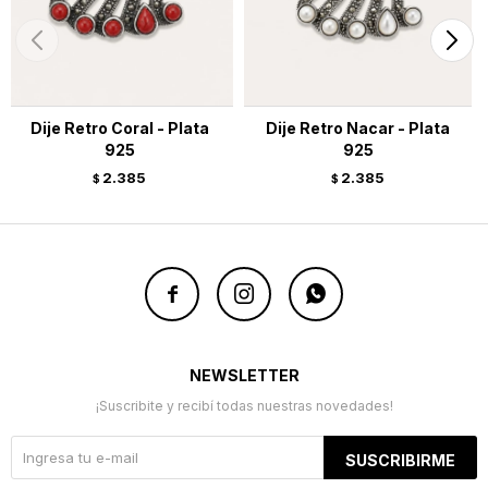
Dije Retro Coral - Plata
Dije Retro Nacar - Plata
925
925
2.385
2.385
$
$



NEWSLETTER
¡Suscribite y recibí todas nuestras novedades!
SUSCRIBIRME