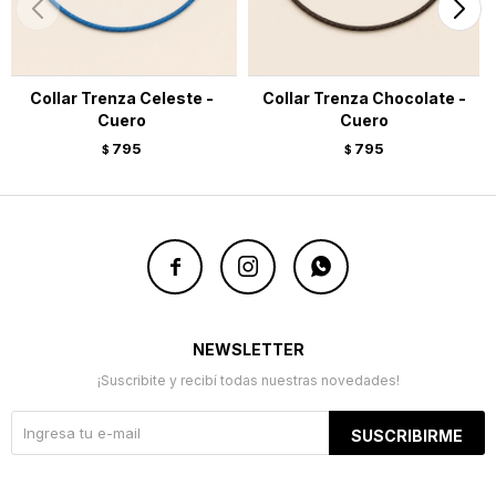
Collar Trenza Celeste -
Collar Trenza Chocolate -
Cuero
Cuero
795
795
$
$



NEWSLETTER
¡Suscribite y recibí todas nuestras novedades!
SUSCRIBIRME