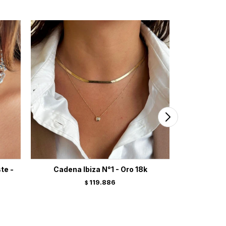
te -
Cadena Ibiza N°1 - Oro 18k
Ro
119.886
$