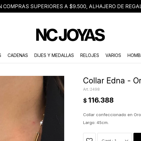
N COMPRAS SUPERIORES A $9.500, ALHAJERO DE REGA
8 2705 8376
Atención telefónica de lunes a viernes de 9 a 18 hs.
S
CADENAS
DIJES Y MEDALLAS
RELOJES
VARIOS
HOMB
Collar Edna - O
2498
116.388
$
Collar confeccionado en Oro 
Largo: 45cm.
1