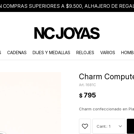
N COMPRAS SUPERIORES A $9.500, ALHAJERO DE REGA
8 2705 8376
Atención telefónica de lunes a viernes de 9 a 18 hs.
S
CADENAS
DIJES Y MEDALLAS
RELOJES
VARIOS
HOMB
Charm Computer
1681C
795
$
Charm confeccionado en Pla
1