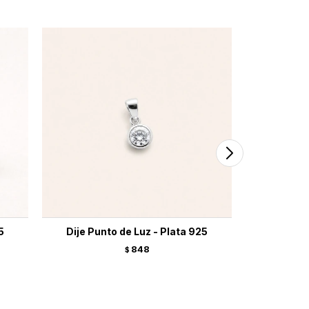
5
Dije Punto de Luz - Plata 925
Charm
848
$