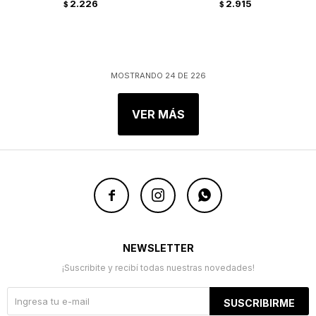
2.226
2.915
$
$
MOSTRANDO
24
DE
226
VER MÁS



NEWSLETTER
¡Suscribite y recibí todas nuestras novedades!
SUSCRIBIRME