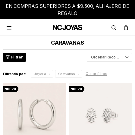
EN COMPRAS SUPERIORES A $9.500, ALHAJERO DE
REGALO

CARAVANAS
Recomendados
Quitar filtros
Filtrando por:
Joyería
Caravanas