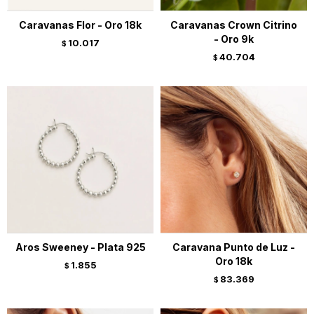
Caravanas Flor - Oro 18k
Caravanas Crown Citrino
- Oro 9k
10.017
$
40.704
$
Aros Sweeney - Plata 925
Caravana Punto de Luz -
Oro 18k
1.855
$
83.369
$