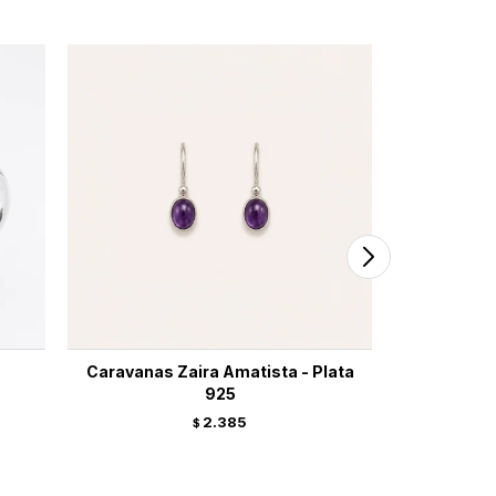
Caravanas Zaira Amatista - Plata
Caravanas
925
2.385
$