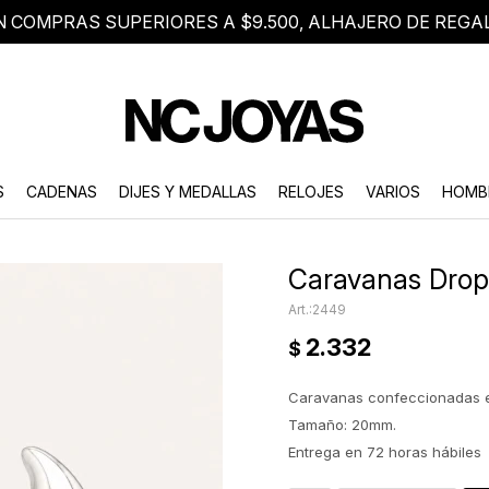
N COMPRAS SUPERIORES A $9.500, ALHAJERO DE REGA
8 2705 8376
Atención telefónica de lunes a viernes de 9 a 18 hs.
S
CADENAS
DIJES Y MEDALLAS
RELOJES
VARIOS
HOMB
Caravanas Drop 
2449
2.332
$
Caravanas confeccionadas e
Tamaño: 20mm.
Entrega en 72 horas hábiles