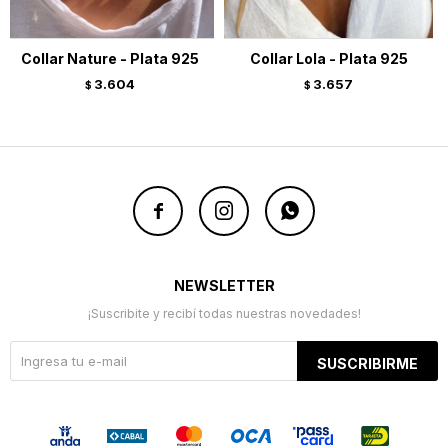
Collar Nature - Plata 925
Collar Lola - Plata 925
3.604
3.657
$
$



NEWSLETTER
¡Suscribite y recibí todas nuestras novedades!
SUSCRIBIRME