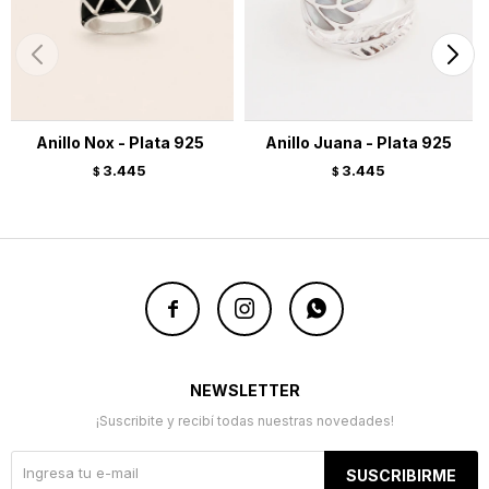
Anillo Nox - Plata 925
Anillo Juana - Plata 925
3.445
3.445
$
$



NEWSLETTER
¡Suscribite y recibí todas nuestras novedades!
SUSCRIBIRME