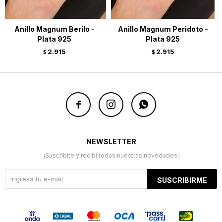
Anillo Magnum Berilo -
Anillo Magnum Peridoto -
Plata 925
Plata 925
2.915
2.915
$
$



NEWSLETTER
¡Suscribite y recibí todas nuestras novedades!
SUSCRIBIRME