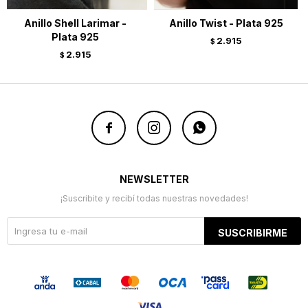
Anillo Shell Larimar -
Anillo Twist - Plata 925
Plata 925
2.915
$
2.915
$



NEWSLETTER
¡Suscribite y recibí todas nuestras novedades!
SUSCRIBIRME