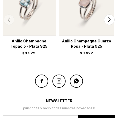
Anillo Champagne
Anillo Champagne Cuarzo
Topacio - Plata 925
Rosa - Plata 925
3.922
3.922
$
$



NEWSLETTER
¡Suscribite y recibí todas nuestras novedades!