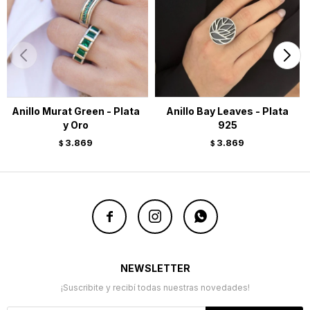
Anillo Murat Green - Plata
Anillo Bay Leaves - Plata
y Oro
925
3.869
3.869
$
$



NEWSLETTER
¡Suscribite y recibí todas nuestras novedades!