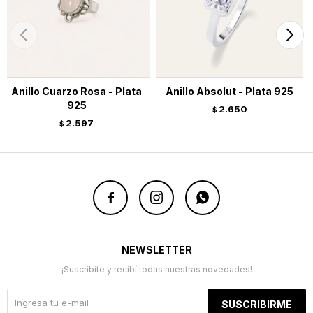
Anillo Cuarzo Rosa - Plata
Anillo Absolut - Plata 925
925
2.650
$
2.597
$



NEWSLETTER
¡Suscribite y recibí todas nuestras novedades!
SUSCRIBIRME