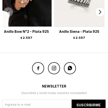
Anillo Bow N°2 - Plata 925
Anillo Siena - Plata 925
2.597
2.597
$
$



NEWSLETTER
¡Suscribite y recibí todas nuestras novedades!
SUSCRIBIRME