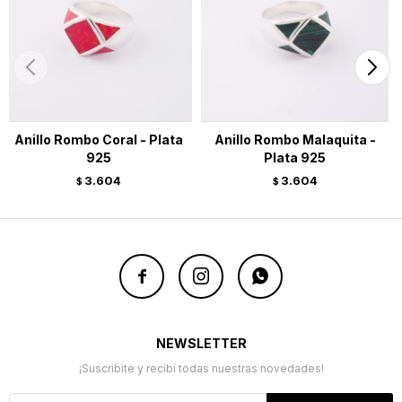
Anillo Rombo Coral - Plata
Anillo Rombo Malaquita -
925
Plata 925
3.604
3.604
$
$



NEWSLETTER
¡Suscribite y recibí todas nuestras novedades!