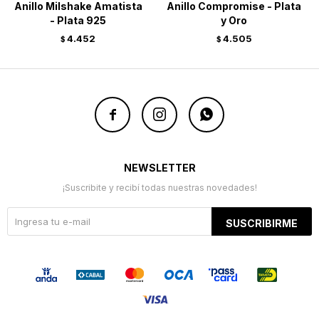
Anillo Milshake Amatista
Anillo Compromise - Plata
- Plata 925
y Oro
4.452
4.505
$
$



NEWSLETTER
¡Suscribite y recibí todas nuestras novedades!
SUSCRIBIRME