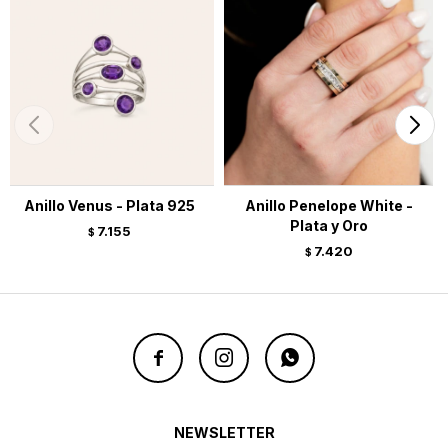
Anillo Venus - Plata 925
Anillo Penelope White -
Plata y Oro
7.155
$
7.420
$



NEWSLETTER