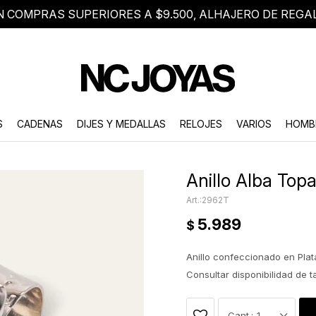
N COMPRAS SUPERIORES A $9.500, ALHAJERO DE REGA
8 2705 8376
Atención telefónica de lunes a viernes de 9 a 18 hs.
S
CADENAS
DIJES Y MEDALLAS
RELOJES
VARIOS
HOMB
Anillo Alba Topa
2962T
5.989
$
Anillo confeccionado en Pla
Consultar disponibilidad de 
1