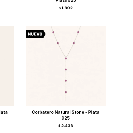
Plata 925
1.802
$
lata
Corbatero Natural Stone - Plata
925
2.438
$