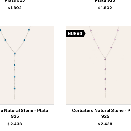
Plata 925
Plata 925
1.802
1.802
$
$
o Natural Stone - Plata
Corbatero Natural Stone - P
925
925
2.438
2.438
$
$