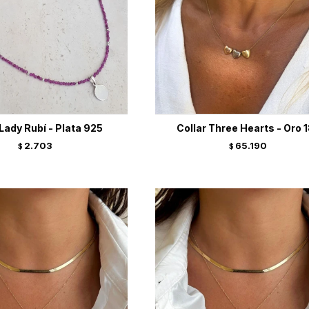
 Lady Rubí - Plata 925
Collar Three Hearts - Oro 
2.703
65.190
$
$