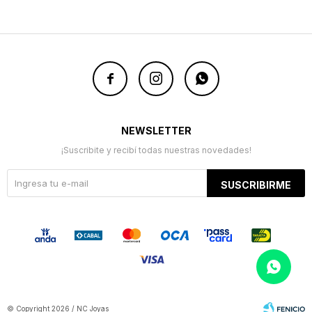



NEWSLETTER
¡Suscribite y recibí todas nuestras novedades!
SUSCRIBIRME
© Copyright 2026 / NC Joyas