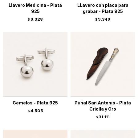
Llavero Medicina - Plata
LLavero con placa para
925
grabar - Plata 925
9.328
9.349
$
$
Gemelos - Plata 925
Puñal San Antonio - Plata
Criolla y Oro
4.505
$
31.111
$