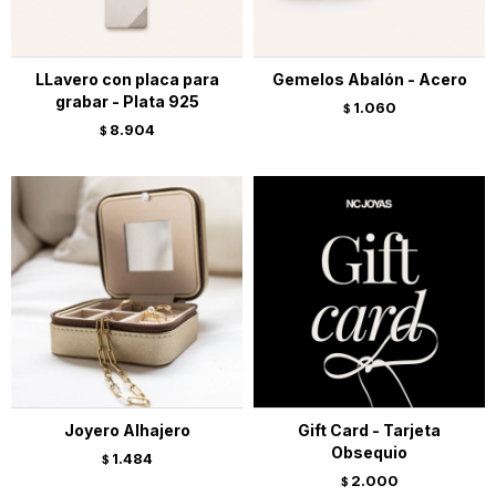
LLavero con placa para
Gemelos Abalón - Acero
grabar - Plata 925
1.060
$
8.904
$
Joyero Alhajero
Gift Card - Tarjeta
Obsequio
1.484
$
2.000
$