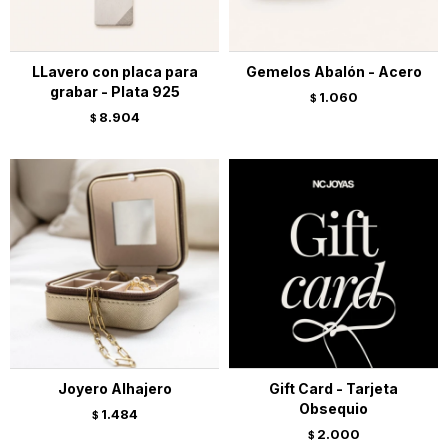
LLavero con placa para
Gemelos Abalón - Acero
grabar - Plata 925
1.060
$
8.904
$
Joyero Alhajero
Gift Card - Tarjeta
Obsequio
1.484
$
2.000
$