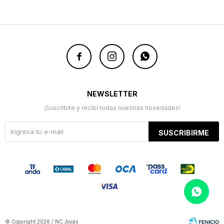



NEWSLETTER
¡Suscribite y recibí todas nuestras novedades!
SUSCRIBIRME
© Copyright 2026 / NC Joyas