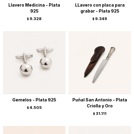
Llavero Medicina - Plata
LLavero con placa para
925
grabar - Plata 925
9.328
9.349
$
$
Gemelos - Plata 925
Puñal San Antonio - Plata
Criolla y Oro
4.505
$
31.111
$