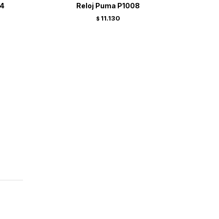
74
Reloj Puma P1008
11.130
$