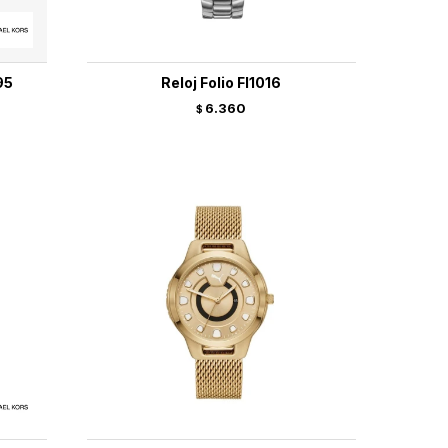
95
Reloj Folio Fl1016
6.360
$