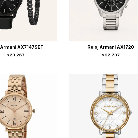
j Armani AX7147SET
Reloj Armani AX1720
23.267
22.737
$
$