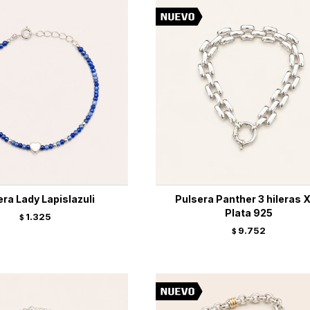
era Lady Lapislazuli
Pulsera Panther 3 hileras X
Plata 925
1.325
$
9.752
$