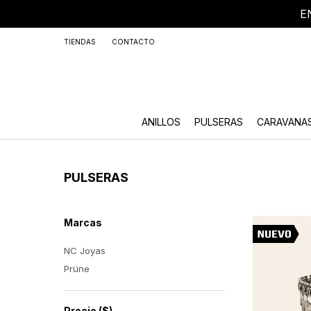
E
+59
TIENDAS
CONTACTO
ANILLOS
PULSERAS
CARAVANA
PULSERAS
Marcas
NC Joyas
Prüne
Precio
($)