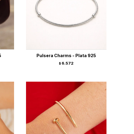
5
Pulsera Charms - Plata 925
6.572
$