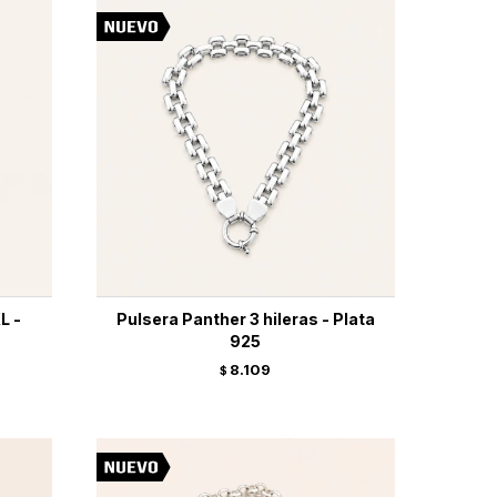
L -
Pulsera Panther 3 hileras - Plata
925
8.109
$