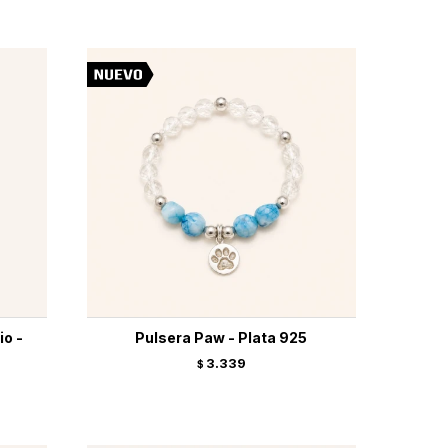
io -
Pulsera Paw - Plata 925
3.339
$