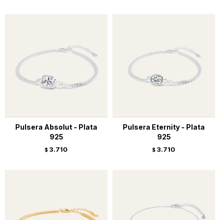
Pulsera Absolut - Plata
Pulsera Eternity - Plata
925
925
3.710
3.710
$
$