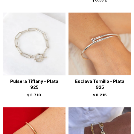
6.572
$
Pulsera Tiffany - Plata
Esclava Tornillo - Plata
925
925
3.710
8.215
$
$