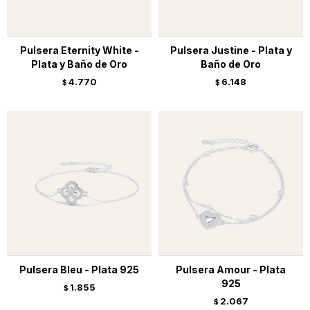
Pulsera Eternity White -
Pulsera Justine - Plata y
Plata y Baño de Oro
Baño de Oro
4.770
6.148
$
$
Pulsera Bleu - Plata 925
Pulsera Amour - Plata
925
1.855
$
2.067
$