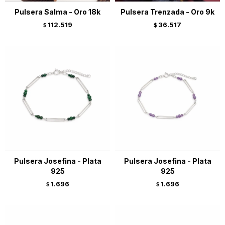
Pulsera Salma - Oro 18k
Pulsera Trenzada - Oro 9k
112.519
36.517
$
$
Pulsera Josefina - Plata
Pulsera Josefina - Plata
925
925
1.696
1.696
$
$