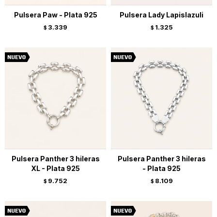
Pulsera Paw - Plata 925
Pulsera Lady Lapislazuli
3.339
1.325
$
$
Pulsera Panther 3 hileras
Pulsera Panther 3 hileras
XL - Plata 925
- Plata 925
9.752
8.109
$
$