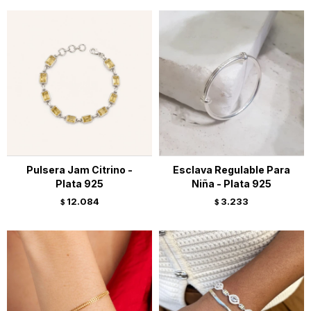
Pulsera Jam Citrino -
Esclava Regulable Para
Plata 925
Niña - Plata 925
12.084
3.233
$
$