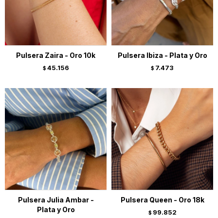
Pulsera Zaira - Oro 10k
Pulsera Ibiza - Plata y Oro
45.156
7.473
$
$
Pulsera Julia Ambar -
Pulsera Queen - Oro 18k
Plata y Oro
99.852
$