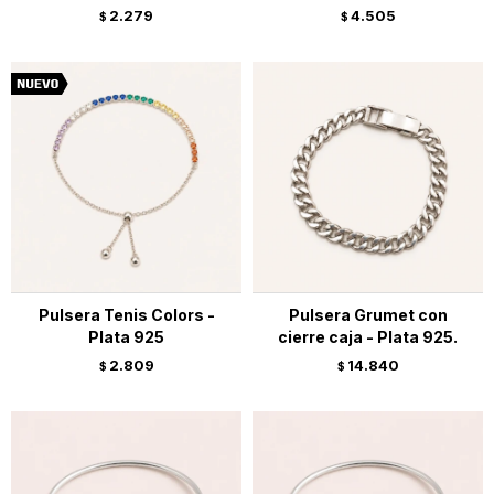
2.279
4.505
$
$
Pulsera Tenis Colors -
Pulsera Grumet con
Plata 925
cierre caja - Plata 925.
2.809
14.840
$
$