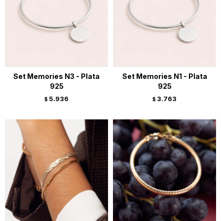
Set Memories N3 - Plata
Set Memories N1 - Plata
925
925
5.936
3.763
$
$