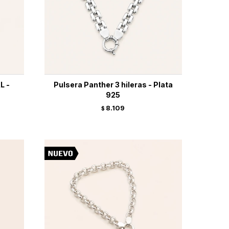
L -
Pulsera Panther 3 hileras - Plata
925
8.109
$