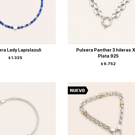
era Lady Lapislazuli
Pulsera Panther 3 hileras X
Plata 925
1.325
$
9.752
$