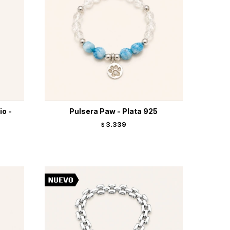
io -
Pulsera Paw - Plata 925
3.339
$