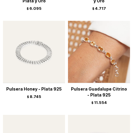
Plata y Oro
y Oro
6.095
4.717
$
$
Pulsera Honey - Plata 925
Pulsera Guadalupe Citrino
- Plata 925
8.745
$
11.554
$