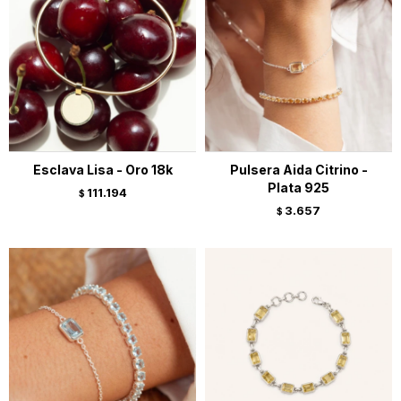
Esclava Lisa - Oro 18k
Pulsera Aida Citrino -
Plata 925
111.194
$
3.657
$