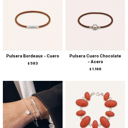
Pulsera Bordeaux - Cuero
Pulsera Cuero Chocolate
- Acero
583
$
1.166
$