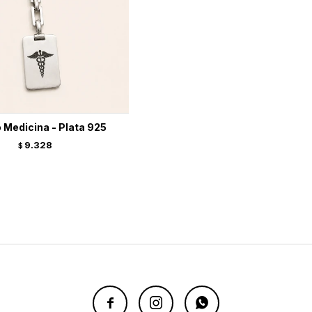
 Medicina - Plata 925
9.328
$


