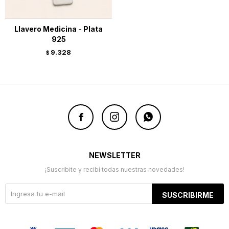
Llavero Medicina - Plata
925
9.328
$



NEWSLETTER
¡Suscribite y recibí todas nuestras novedades!
SUSCRIBIRME