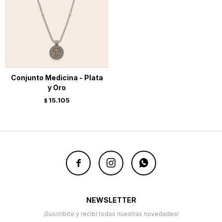
Conjunto Medicina - Plata
y Oro
15.105
$



NEWSLETTER
¡Suscribite y recibí todas nuestras novedades!