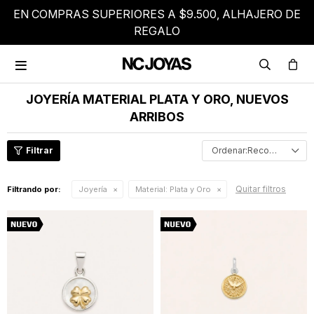
EN COMPRAS SUPERIORES A $9.500, ALHAJERO DE
REGALO

JOYERÍA MATERIAL PLATA Y ORO, NUEVOS
ARRIBOS
Recomendados
Quitar filtros
Filtrando por:
Joyería
Material:
Plata y Oro