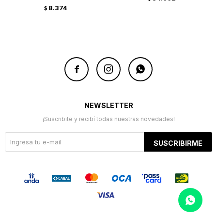
8.374
$



NEWSLETTER
¡Suscribite y recibí todas nuestras novedades!
SUSCRIBIRME