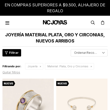
EN COMPRAS SUPERIORES A $9.500, ALHAJERO DE
REGALO

JOYERÍA MATERIAL PLATA, ORO Y CIRCONIAS,
NUEVOS ARRIBOS
Recomendados
Filtrando por:
Joyería
Material:
Plata, Oro y Circonias
Quitar filtros