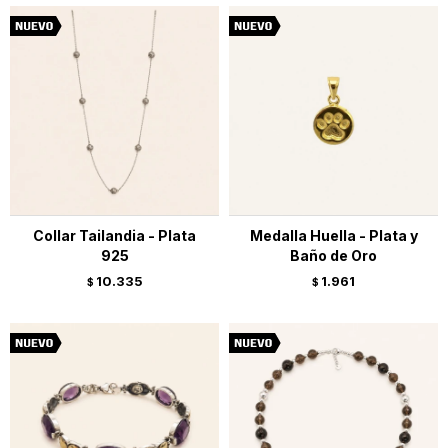
Collar Tailandia - Plata
Medalla Huella - Plata y
925
Baño de Oro
10.335
1.961
$
$