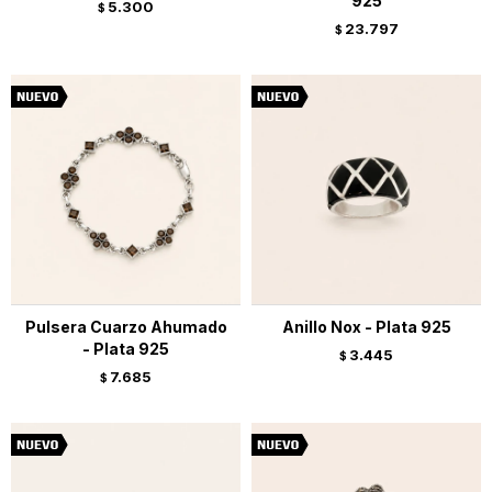
925
5.300
$
23.797
$
Pulsera Cuarzo Ahumado
Anillo Nox - Plata 925
- Plata 925
3.445
$
7.685
$