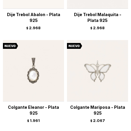
Dije Trebol Abalon - Plata
Dije Trebol Malaquita -
925
Plata 925
2.968
2.968
$
$
Colgante Eleanor - Plata
Colgante Mariposa - Plata
925
925
1.961
2.067
$
$