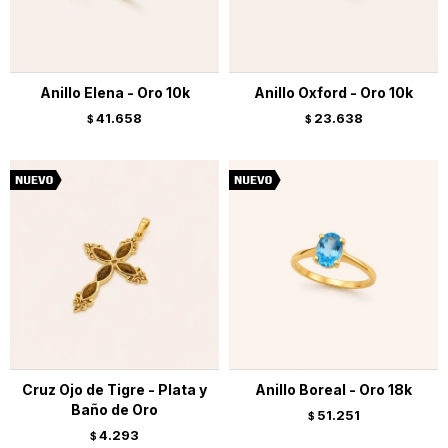
Anillo Elena - Oro 10k
Anillo Oxford - Oro 10k
41.658
23.638
$
$
Cruz Ojo de Tigre - Plata y
Anillo Boreal - Oro 18k
Baño de Oro
51.251
$
4.293
$