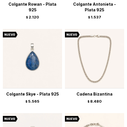
Colgante Rowan - Plata
Colgante Antonieta -
925
Plata 925
2.120
1.537
$
$
Colgante Skye - Plata 925
Cadena Bizantina
5.565
8.480
$
$