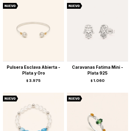
Pulsera Esclava Abierta -
Caravanas Fatima Mini -
Plata y Oro
Plata 925
3.975
1.060
$
$