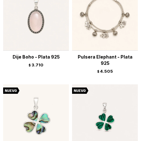
Dije Boho - Plata 925
Pulsera Elephant - Plata
925
3.710
$
4.505
$