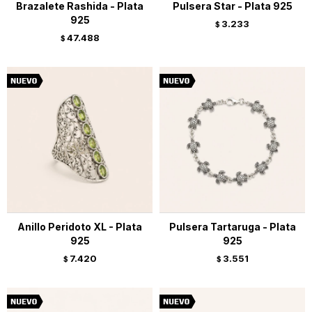
Brazalete Rashida - Plata
Pulsera Star - Plata 925
925
3.233
$
47.488
$
Anillo Peridoto XL - Plata
Pulsera Tartaruga - Plata
925
925
7.420
3.551
$
$