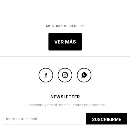
MOSTRANDO
84
DE
172
VER MÁS



NEWSLETTER
¡Suscribite y recibí todas nuestras novedades!
SUSCRIBIRME