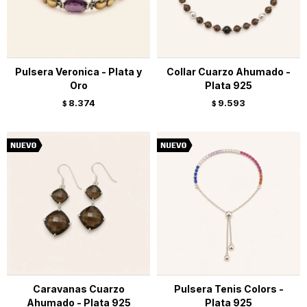
Pulsera Veronica - Plata y
Collar Cuarzo Ahumado -
Oro
Plata 925
8.374
9.593
$
$
Caravanas Cuarzo
Pulsera Tenis Colors -
Ahumado - Plata 925
Plata 925