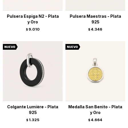
Pulsera Espiga N2 - Plata
Pulsera Maestras - Plata
y Oro
925
9.010
4.346
$
$
Colgante Lumière - Plata
Medalla San Benito - Plata
925
y Oro
1.325
4.664
$
$