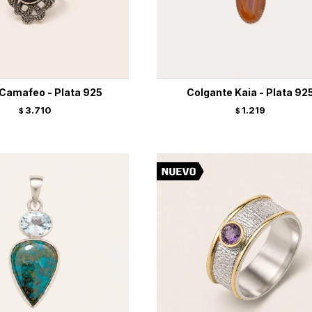
 Camafeo - Plata 925
Colgante Kaia - Plata 92
3.710
1.219
$
$