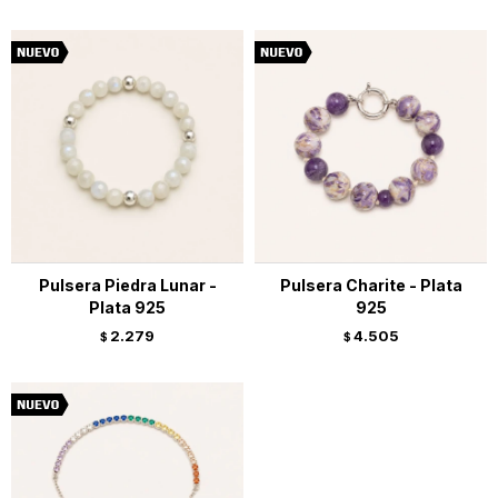
Pulsera Piedra Lunar -
Pulsera Charite - Plata
Plata 925
925
2.279
4.505
$
$