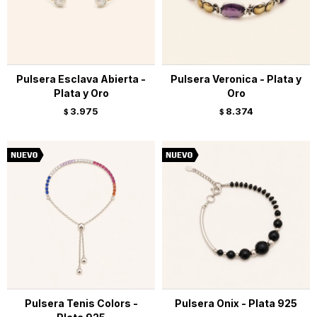
Pulsera Esclava Abierta -
Pulsera Veronica - Plata y
Plata y Oro
Oro
3.975
8.374
$
$
Pulsera Tenis Colors -
Pulsera Onix - Plata 925