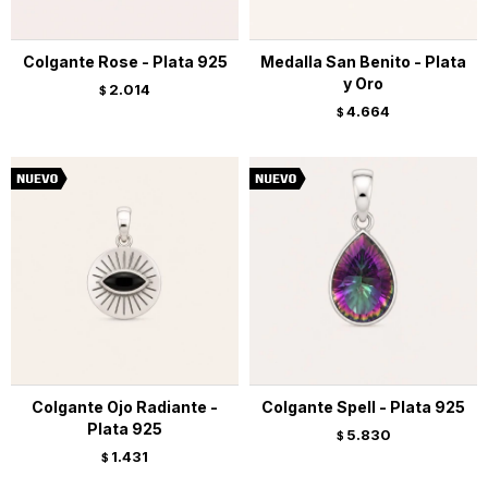
Colgante Rose - Plata 925
Medalla San Benito - Plata
y Oro
2.014
$
4.664
$
Colgante Ojo Radiante -
Colgante Spell - Plata 925
Plata 925
5.830
$
1.431
$