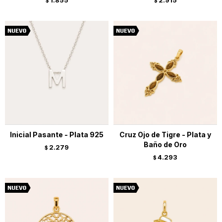
1.855
2.915
$
$
Inicial Pasante - Plata 925
Cruz Ojo de Tigre - Plata y
Baño de Oro
2.279
$
4.293
$