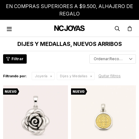
EN COMPRAS SUPERIORES A $9.500, ALHAJERO DE
REGALO

DIJES Y MEDALLAS, NUEVOS ARRIBOS
Recomendados
Quitar filtros
Filtrando por:
Joyería
Dijes y Medallas