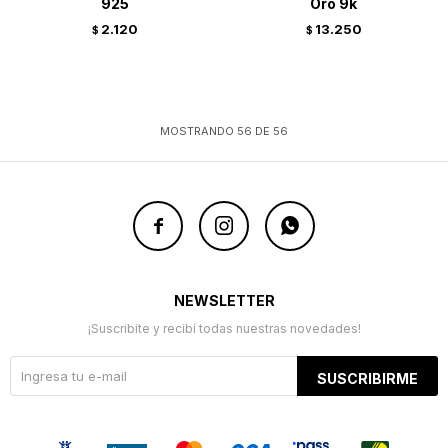
925
Oro 9k
2.120
13.250
$
$
MOSTRANDO
56
DE
56



NEWSLETTER
¡Suscribite y recibí todas nuestras novedades!
SUSCRIBIRME