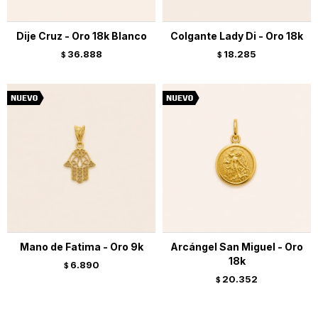
Dije Cruz - Oro 18k Blanco
Colgante Lady Di - Oro 18k
36.888
18.285
$
$
Mano de Fatima - Oro 9k
Arcángel San Miguel - Oro
18k
6.890
$
20.352
$