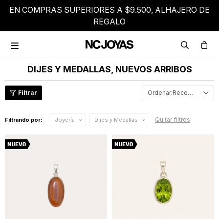
EN COMPRAS SUPERIORES A $9.500, ALHAJERO DE
REGALO

DIJES Y MEDALLAS, NUEVOS ARRIBOS
Recomendados
Quitar filtros
Filtrando por:
Joyería
Dijes y Medallas