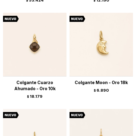
53.424
12.190
$
$
Colgante Cuarzo
Colgante Moon - Oro 18k
Ahumado - Oro 10k
6.890
$
18.179
$