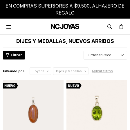
EN COMPRAS SUPERIORES A $9.500, ALHAJERO DE
REGALO

DIJES Y MEDALLAS, NUEVOS ARRIBOS
Recomendados
Quitar filtros
Filtrando por:
Joyería
Dijes y Medallas