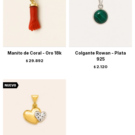
Manito de Coral - Oro 18k
Colgante Rowan - Plata
925
29.892
$
2.120
$