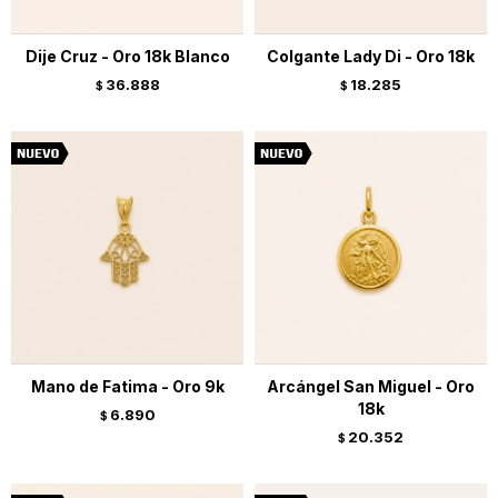
Dije Cruz - Oro 18k Blanco
Colgante Lady Di - Oro 18k
36.888
18.285
$
$
Mano de Fatima - Oro 9k
Arcángel San Miguel - Oro
18k
6.890
$
20.352
$