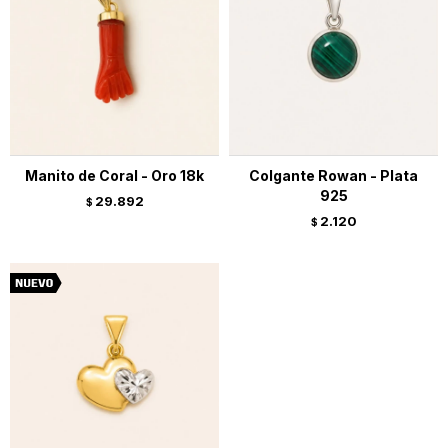
Manito de Coral - Oro 18k
Colgante Rowan - Plata
925
29.892
$
2.120
$