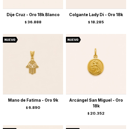
Dije Cruz - Oro 18k Blanco
Colgante Lady Di - Oro 18k
36.888
18.285
$
$
Mano de Fatima - Oro 9k
Arcángel San Miguel - Oro
18k
6.890
$
20.352
$