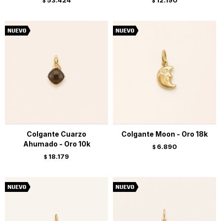
53.424
12.190
$
$
Colgante Cuarzo
Colgante Moon - Oro 18k
Ahumado - Oro 10k
6.890
$
18.179
$