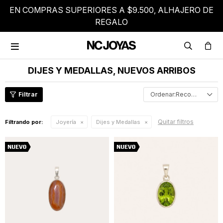
EN COMPRAS SUPERIORES A $9.500, ALHAJERO DE
REGALO

DIJES Y MEDALLAS, NUEVOS ARRIBOS
Recomendados
Quitar filtros
Filtrando por:
Joyería
Dijes y Medallas