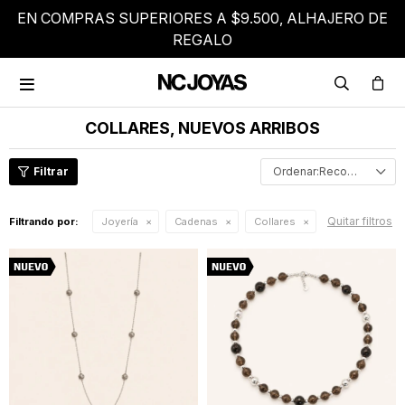
EN COMPRAS SUPERIORES A $9.500, ALHAJERO DE
REGALO

COLLARES, NUEVOS ARRIBOS
Recomendados
Quitar filtros
Filtrando por:
Joyería
Cadenas
Collares