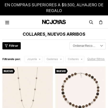
EN COMPRAS SUPERIORES A $9.500, ALHAJERO DE
REGALO

COLLARES, NUEVOS ARRIBOS
Recomendados
Quitar filtros
Filtrando por:
Joyería
Cadenas
Collares