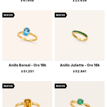
41.658
23.638
$
$
Anillo Boreal - Oro 18k
Anillo Juliette - Oro 18k
51.251
52.841
$
$