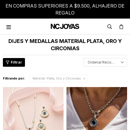
EN COMPRAS SUPERIORES A $9.500, ALHAJERO DE
REGALO

DIJES Y MEDALLAS MATERIAL PLATA, ORO Y
CIRCONIAS
Recomendados
Filtrando por:
Material:
Plata, Oro y Circonias