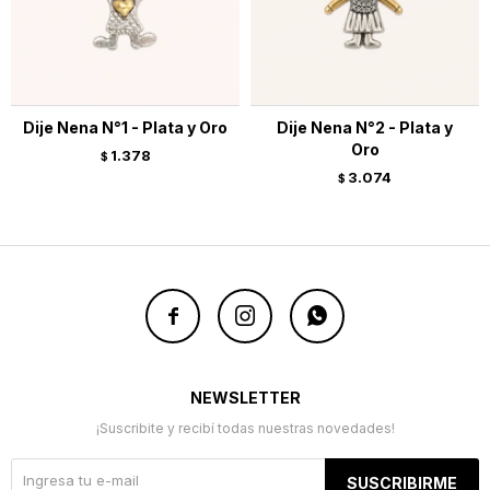
Dije Nena N°1 - Plata y Oro
Dije Nena N°2 - Plata y
Oro
1.378
$
3.074
$



NEWSLETTER
¡Suscribite y recibí todas nuestras novedades!
SUSCRIBIRME