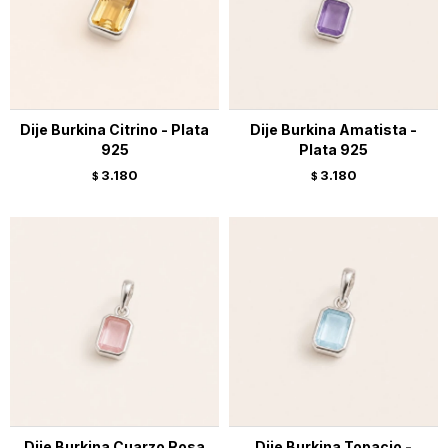
Dije Burkina Citrino - Plata
Dije Burkina Amatista -
925
Plata 925
3.180
3.180
$
$
Dije Burkina Cuarzo Rosa
Dije Burkina Topacio -