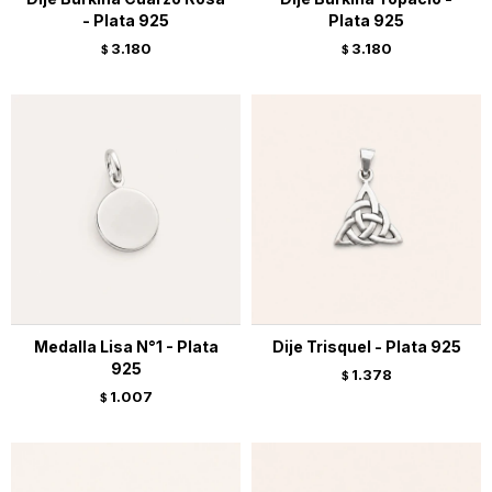
- Plata 925
Plata 925
3.180
3.180
$
$
Medalla Lisa N°1 - Plata
Dije Trisquel - Plata 925
925
1.378
$
1.007
$