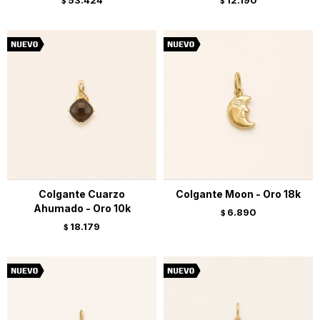
53.424
12.190
$
$
Colgante Cuarzo
Colgante Moon - Oro 18k
Ahumado - Oro 10k
6.890
$
18.179
$