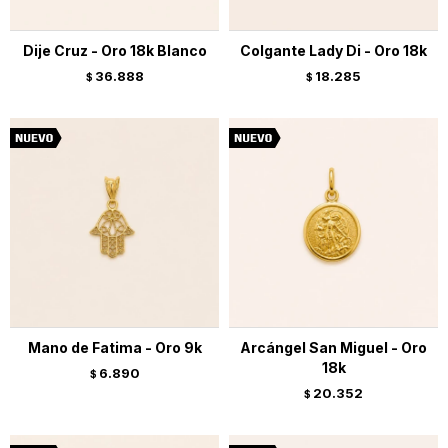
Dije Cruz - Oro 18k Blanco
Colgante Lady Di - Oro 18k
36.888
18.285
$
$
Mano de Fatima - Oro 9k
Arcángel San Miguel - Oro
18k
6.890
$
20.352
$