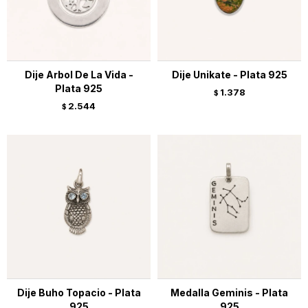
Dije Arbol De La Vida -
Dije Unikate - Plata 925
Plata 925
1.378
$
2.544
$
Dije Buho Topacio - Plata
Medalla Geminis - Plata
925
925