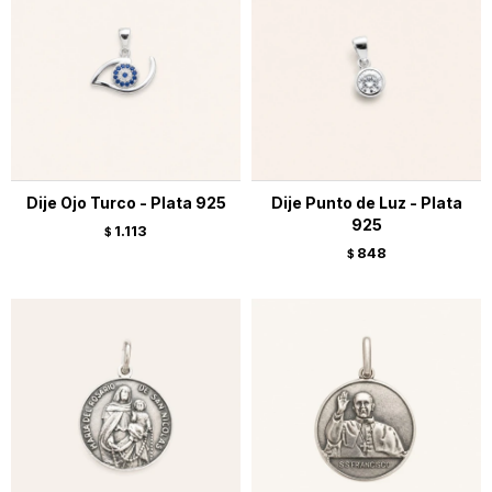
Dije Ojo Turco - Plata 925
Dije Punto de Luz - Plata
925
1.113
$
848
$